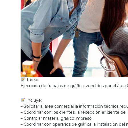
n
s
u
l
t
o
r
í
a
d
e
d
i
c
Tarea:
a
Ejecución de trabajos de gráfica, vendidos por el área
d
a
Incluye:
a
– Solicitar al área comercial la información técnica requ
l
– Coordinar con los clientes, la recepción eficiente del 
a
– Controlar material gráfico impreso.
s
– Coordinar con operarios de gráfica la instalación del 
e