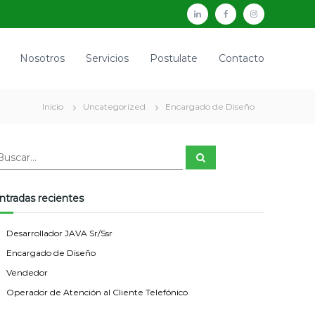
L
F
I
i
a
n
n
c
s
Nosotros
Servicios
Postulate
Contacto
k
e
t
e
b
a
Inicio
Uncategorized
Encargado de Diseño
d
o
g
i
o
r
B
n
k
a
u
s
c
m
a
ntradas recientes
r
Desarrollador JAVA Sr/Ssr
Encargado de Diseño
Vendedor
Operador de Atención al Cliente Telefónico