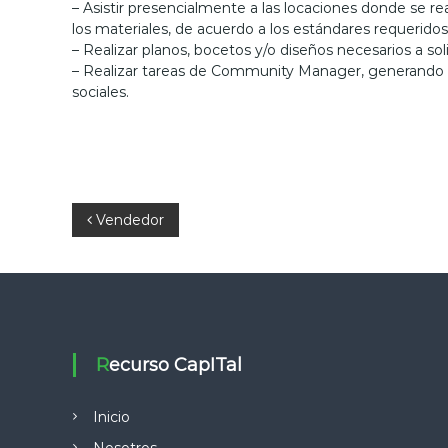
– Asistir presencialmente a las locaciones donde se r
s
los materiales, de acuerdo a los estándares requeridos 
o
– Realizar planos, bocetos y/o diseños necesarios a so
r
– Realizar tareas de Community Manager, generando co
a
sociales.
m
i
e
n
t
o
N
Vendedor
e
n
a
g
e
v
s
t
e
i
Recurso CapITal
ó
n
g
d
Inicio
e
Nosotros